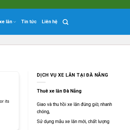
xe lăn
Tin tức
Liên hệ
DỊCH VỤ XE LĂN TẠI ĐÀ NẴNG
Thuê xe lăn Đà Nẵng
r its
Giao và thu hồi xe lăn đúng giờ, nhanh
chóng,
Sử dụng mẫu xe lăn mới, chất lượng