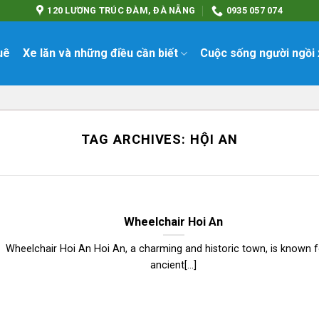
120 LƯƠNG TRÚC ĐÀM, ĐÀ NẴNG
0935 057 074
uê
Xe lăn và những điều cần biết
Cuộc sống người ngồi 
TAG ARCHIVES:
HỘI AN
Wheelchair Hoi An
Wheelchair Hoi An Hoi An, a charming and historic town, is known fo
ancient[...]