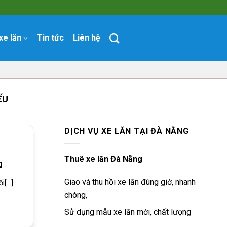
xe lăn
Tin tức
Liên hệ
ẾU
DỊCH VỤ XE LĂN TẠI ĐÀ NẴNG
Thuê xe lăn Đà Nẵng
g
Giao và thu hồi xe lăn đúng giờ, nhanh
[...]
chóng,
Sử dụng mẫu xe lăn mới, chất lượng