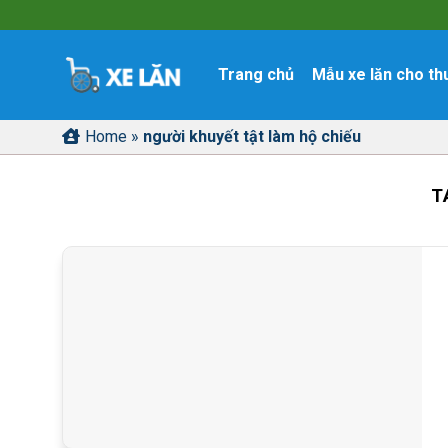
Skip
to
content
Trang chủ
Mẫu xe lăn cho th
Home
»
người khuyết tật làm hộ chiếu
T