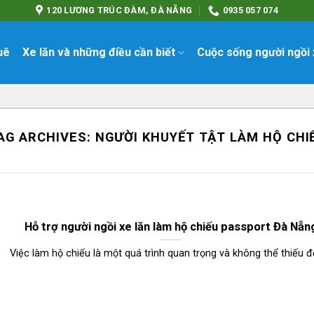
120 LƯƠNG TRÚC ĐÀM, ĐÀ NẴNG
0935 057 074
uê
Xe lăn và những điều cần biết
Cuộc sống người ngồi 
AG ARCHIVES:
NGƯỜI KHUYẾT TẬT LÀM HỘ CHI
Hỗ trợ người ngồi xe lăn làm hộ chiếu passport Đà Nẵn
Việc làm hộ chiếu là một quá trình quan trọng và không thể thiếu đối