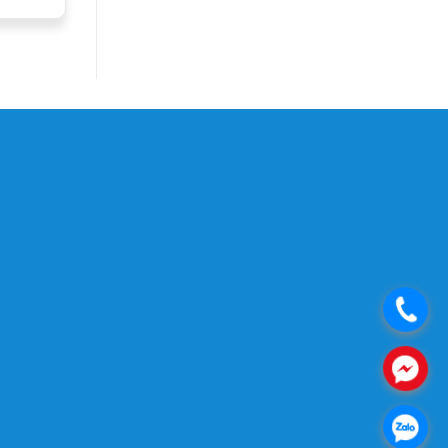
.
.
.