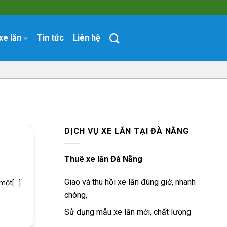
xe lăn
Tin tức
Liên hệ
DỊCH VỤ XE LĂN TẠI ĐÀ NẴNG
Thuê xe lăn Đà Nẵng
Giao và thu hồi xe lăn đúng giờ, nhanh
ột[...]
chóng,
Sử dụng mẫu xe lăn mới, chất lượng