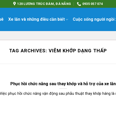
120 LƯƠNG TRÚC ĐÀM, ĐÀ NẴNG
0935 057 074
uê
Xe lăn và những điều cần biết
Cuộc sống người ngồi 
TAG ARCHIVES:
VIÊM KHỚP DẠNG THẤP
Phục hồi chức năng sau thay khớp và hỗ trợ của xe lăn
Việc phục hồi chức năng vận động sau phẫu thuật thay khớp háng là m