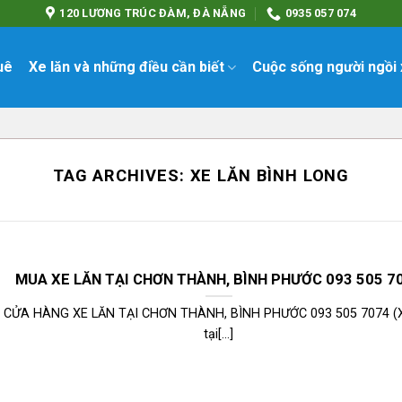
120 LƯƠNG TRÚC ĐÀM, ĐÀ NẴNG
0935 057 074
uê
Xe lăn và những điều cần biết
Cuộc sống người ngồi 
TAG ARCHIVES:
XE LĂN BÌNH LONG
MUA XE LĂN TẠI CHƠN THÀNH, BÌNH PHƯỚC 093 505 7
CỬA HÀNG XE LĂN TẠI CHƠN THÀNH, BÌNH PHƯỚC 093 505 7074 (X
tại[...]