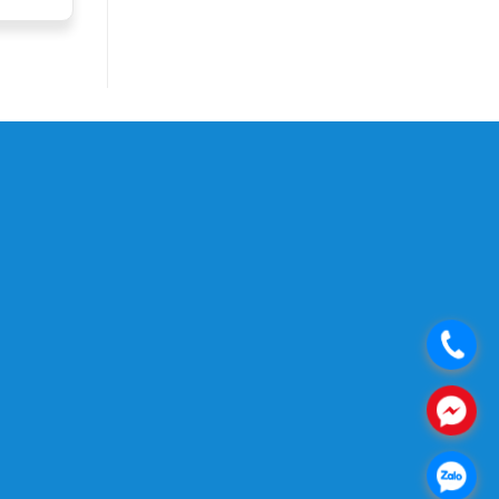
.
.
.