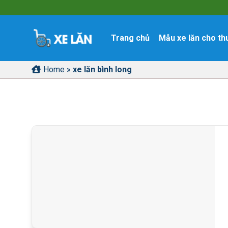
Skip
to
content
Trang chủ
Mẫu xe lăn cho th
Home
»
xe lăn bình long