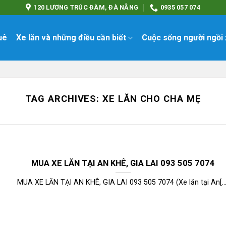
120 LƯƠNG TRÚC ĐÀM, ĐÀ NẴNG
0935 057 074
uê
Xe lăn và những điều cần biết
Cuộc sống người ngồi 
TAG ARCHIVES:
XE LĂN CHO CHA MẸ
MUA XE LĂN TẠI AN KHÊ, GIA LAI 093 505 7074
MUA XE LĂN TẠI AN KHÊ, GIA LAI 093 505 7074 (Xe lăn tại An[...