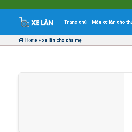
Skip
to
content
Trang chủ
Mẫu xe lăn cho th
Home
»
xe lăn cho cha mẹ