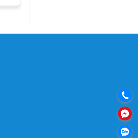
.
.
.