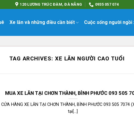
120 LƯƠNG TRÚC ĐÀM, ĐÀ NẴNG
0935 057 074
uê
Xe lăn và những điều cần biết
Cuộc sống người ngồi 
TAG ARCHIVES:
XE LĂN NGƯỜI CAO TUỔI
MUA XE LĂN TẠI CHƠN THÀNH, BÌNH PHƯỚC 093 505 7
CỬA HÀNG XE LĂN TẠI CHƠN THÀNH, BÌNH PHƯỚC 093 505 7074 (X
tại[...]