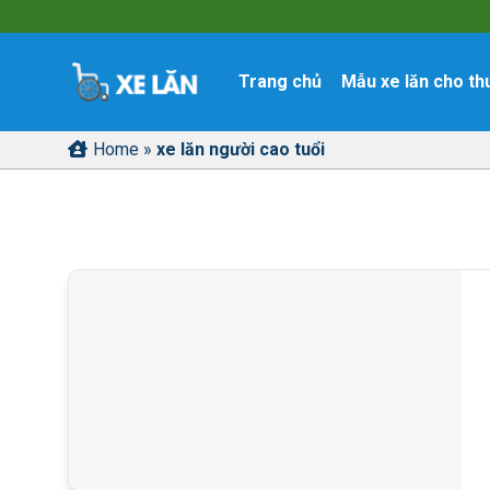
Skip
to
content
Trang chủ
Mẫu xe lăn cho th
Home
»
xe lăn người cao tuổi