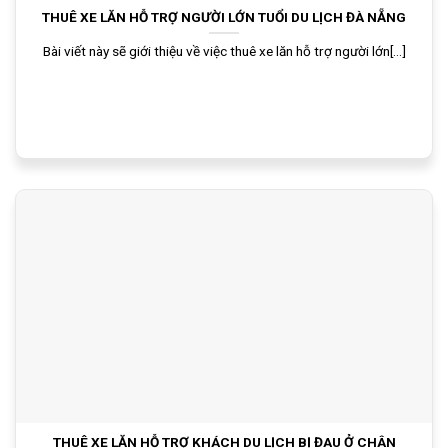
THUÊ XE LĂN HỖ TRỢ NGƯỜI LỚN TUỔI DU LỊCH ĐÀ NẴNG
Bài viết này sẽ giới thiệu về việc thuê xe lăn hỗ trợ người lớn[...]
THUÊ XE LĂN HỖ TRỢ KHÁCH DU LỊCH BỊ ĐAU Ở CHÂN