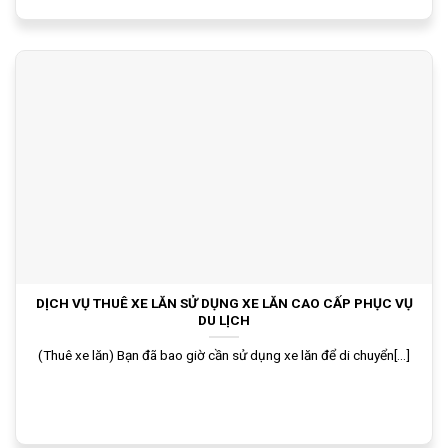
DỊCH VỤ THUÊ XE LĂN SỬ DỤNG XE LĂN CAO CẤP PHỤC VỤ
DU LỊCH
(Thuê xe lăn) Bạn đã bao giờ cần sử dụng xe lăn để di chuyển[...]