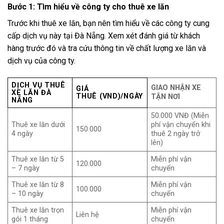
Bước 1: Tìm hiểu về công ty cho thuê xe lăn
Trước khi thuê xe lăn, bạn nên tìm hiểu về các công ty cung
cấp dịch vụ này tại Đà Nẵng. Xem xét đánh giá từ khách
hàng trước đó và tra cứu thông tin về chất lượng xe lăn và
dịch vụ của công ty.
DỊCH VỤ THUÊ
GIAO NHẬN XE
GIÁ
XE LĂN ĐÀ
THUÊ
(VND)/NGÀY
TẬN NƠI
NẴNG
50.000 VNĐ (Miễn
Thuê xe lăn dưới
phí vận chuyển khi
150.000
4 ngày
thuê 2 ngày trở
lên)
Thuê xe lăn từ 5
Miễn phí vận
120.000
– 7 ngày
chuyển
Thuê xe lăn từ 8
Miễn phí vận
100.000
– 10 ngày
chuyển
Thuê xe lăn trọn
Miễn phí vận
Liên hệ
gói 1 tháng
chuyển