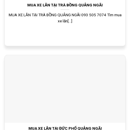
MUA XE LĂN TẠI TRÀ BỒNG QUẢNG NGÃI
MUA XE LĂN TẠI TRÀ BỒNG QUẢNG NGÃI 093 505 7074 Tìm mua
xe lăn[...]
MUA XE LĂN TẠI ĐỨC PHỔ QUẢNG NGÃI