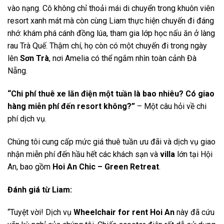
vào nạng. Cô không chỉ thoải mái di chuyển trong khuôn viên
resort xanh mát mà còn cùng Liam thực hiện chuyến đi đáng
nhớ: khám phá cánh đồng lúa, tham gia lớp học nấu ăn ở làng
rau Trà Quế. Thậm chí, họ còn có một chuyến đi trong ngày
lên
Sơn Trà
, nơi Amelia có thể ngắm nhìn toàn cảnh Đà
Nẵng.
“Chi phí thuê xe lăn điện một tuần là bao nhiêu? Có giao
hàng miễn phí đến resort không?”
– Một câu hỏi về chi
phí dịch vụ.
Chúng tôi cung cấp mức giá thuê tuần ưu đãi và dịch vụ giao
nhận miễn phí đến hầu hết các khách sạn và
villa
lớn tại Hội
An, bao gồm
Hoi An Chic – Green Retreat
.
Đánh giá từ Liam:
“Tuyệt vời! Dịch vụ
Wheelchair for rent Hoi An
này đã cứu