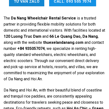
TƯ VẤN ZALO
CALL: 093 505 7074
The
Da Nang Wheelchair Rental Service
is a trusted
partner in providing flexible mobility solutions for both
domestic and international visitors. With facilities located at
120 Luong Truc Dam
and
66 Le Quang Dao, Da Nang
,
along with the website
thuexelandanang.com
and contact
number
+84 935057074
, we specialize in renting high-
quality standard wheelchairs, electric wheelchairs, and
electric scooters. Through our convenient direct delivery
and pick-up service at hotels, resorts, and villas, we are
committed to maximizing the enjoyment of your exploration
of Da Nang and Hoi An.
Da Nang and Hoi An, with their beautiful blend of coastline
and tranquil rice paddies, are consistently appealing
destinations for travelers seeking peace and closeness to
nature. Eco-friendly retreats, such as
Hoi An Chic – Green