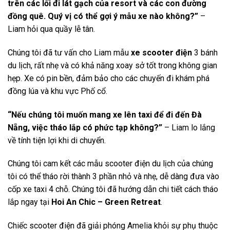
trên các lối đi lát gạch của resort và các con đường
đồng quê. Quý vị có thể gợi ý mẫu xe nào không?”
–
Liam hỏi qua quầy lễ tân.
Chúng tôi đã tư vấn cho Liam mẫu
xe scooter điện
3 bánh
du lịch, rất nhẹ và có khả năng xoay sở tốt trong không gian
hẹp. Xe có pin bền, đảm bảo cho các chuyến đi khám phá
đồng lúa và khu vực Phố cổ.
“Nếu chúng tôi muốn mang xe lên taxi để đi đến Đà
Nẵng, việc tháo lắp có phức tạp không?”
– Liam lo lắng
về tính tiện lợi khi di chuyển.
Chúng tôi cam kết các mẫu scooter điện du lịch của chúng
tôi có thể tháo rời thành 3 phần nhỏ và nhẹ, dễ dàng đưa vào
cốp xe taxi 4 chỗ. Chúng tôi đã hướng dẫn chi tiết cách tháo
lắp ngay tại
Hoi An Chic – Green Retreat
.
Chiếc scooter điện đã giải phóng Amelia khỏi sự phụ thuộc