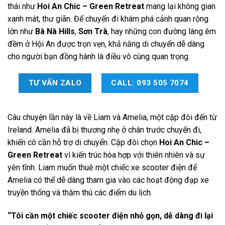
thái như
Hoi An Chic – Green Retreat
mang lại không gian
xanh mát, thư giãn. Để chuyến đi khám phá cảnh quan rộng
lớn như
Bà Nà Hills
,
Sơn Trà
, hay những con đường làng êm
đềm ở Hội An được trọn vẹn, khả năng di chuyển dễ dàng
cho người bạn đồng hành là điều vô cùng quan trọng.
TƯ VẤN ZALO
CALL: 093 505 7074
Câu chuyện lần này là về Liam và Amelia, một cặp đôi đến từ
Ireland. Amelia đã bị thương nhẹ ở chân trước chuyến đi,
khiến cô cần hỗ trợ di chuyển. Cặp đôi chọn
Hoi An Chic –
Green Retreat
vì kiến trúc hòa hợp với thiên nhiên và sự
yên tĩnh. Liam muốn thuê một chiếc xe scooter điện để
Amelia có thể dễ dàng tham gia vào các hoạt động đạp xe
truyền thống và thăm thú các điểm du lịch.
“Tôi cần một chiếc scooter điện nhỏ gọn, dễ dàng đi lại