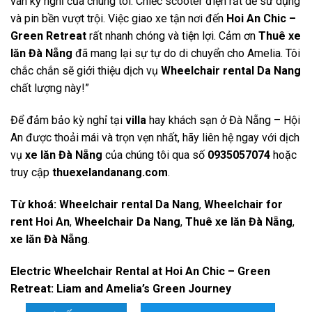
vãn kỳ nghỉ của chúng tôi. Chiếc scooter điện rất dễ sử dụng
và pin bền vượt trội. Việc giao xe tận nơi đến
Hoi An Chic –
Green Retreat
rất nhanh chóng và tiện lợi. Cảm ơn
Thuê xe
lăn Đà Nẵng
đã mang lại sự tự do di chuyển cho Amelia. Tôi
chắc chắn sẽ giới thiệu dịch vụ
Wheelchair rental Da Nang
chất lượng này!”
Để đảm bảo kỳ nghỉ tại
villa
hay khách sạn ở Đà Nẵng – Hội
An được thoải mái và trọn vẹn nhất, hãy liên hệ ngay với dịch
vụ
xe lăn Đà Nẵng
của chúng tôi qua số
0935057074
hoặc
truy cập
thuexelandanang.com
.
Từ khoá:
Wheelchair rental Da Nang
,
Wheelchair for
rent Hoi An
,
Wheelchair Da Nang
,
Thuê xe lăn Đà Nẵng
,
xe lăn Đà Nẵng
.
Electric Wheelchair Rental at Hoi An Chic – Green
Retreat: Liam and Amelia’s Green Journey