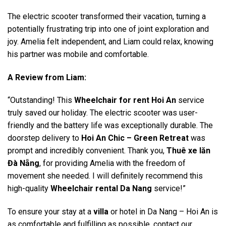
The electric scooter transformed their vacation, turning a
potentially frustrating trip into one of joint exploration and
joy. Amelia felt independent, and Liam could relax, knowing
his partner was mobile and comfortable.
A Review from Liam:
“Outstanding! This
Wheelchair for rent Hoi An
service
truly saved our holiday. The electric scooter was user-
friendly and the battery life was exceptionally durable. The
doorstep delivery to
Hoi An Chic – Green Retreat
was
prompt and incredibly convenient. Thank you,
Thuê xe lăn
Đà Nẵng
, for providing Amelia with the freedom of
movement she needed. I will definitely recommend this
high-quality
Wheelchair rental Da Nang
service!”
To ensure your stay at a
villa
or hotel in Da Nang – Hoi An is
as comfortable and fulfilling as possible, contact our