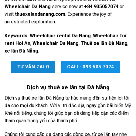
Wheelchair Da Nang
service now at
+84 935057074
or
visit
thuexelandanang.com
. Experience the joy of
unrestricted exploration.
Keywords:
Wheelchair rental Da Nang
,
Wheelchair for
rent Hoi An
,
Wheelchair Da Nang
,
Thuê xe lăn Đà Nẵng
,
xe lăn Đà Nẵng
.
TƯ VẤN ZALO
CALL: 093 505 7074
Dịch vụ
thuê xe lăn tại Đà Nẵng
Dịch vụ thuê xe lăn Đà Nẵng tự hào mang đến sự tiện lợi tối
đa cho mọi du khách. Với vị trí đắc địa, ngay gần bãi biển Mỹ
Khê nổi tiếng, chúng tôi giúp bạn dễ dàng tiếp cận các điểm
tham quan trọng yếu của thành phố.
Chúng tôi cung cấp đa dạng các dòng xe, từ xe lăn tay nhẹ