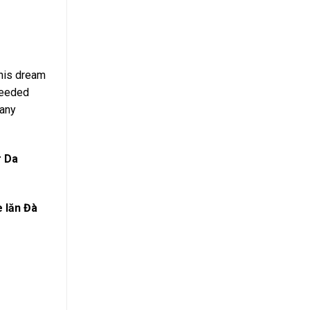
 his dream
ceeded
Many
r Da
e lăn Đà