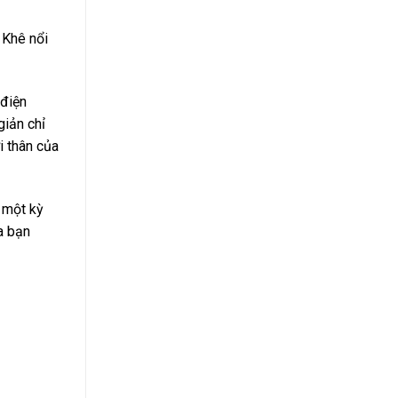
 Khê nổi
 điện
giản chỉ
i thân của
g một kỳ
ủa bạn