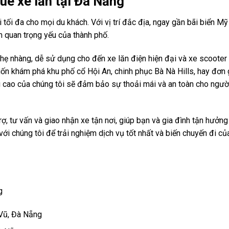
uê xe lăn tại Đà Nẵng
tối đa cho mọi du khách. Với vị trí đắc địa, ngay gần bãi biển Mỹ
m quan trọng yếu của thành phố.
nhẹ nhàng, dễ sử dụng cho đến xe lăn điện hiện đại và xe scooter
n khám phá khu phố cổ Hội An, chinh phục Bà Nà Hills, hay đơn 
 cao của chúng tôi sẽ đảm bảo sự thoải mái và an toàn cho ngườ
ợ, tư vấn và giao nhận xe tận nơi, giúp bạn và gia đình tận hưởn
 với chúng tôi để trải nghiệm dịch vụ tốt nhất và biến chuyến đi c
g
 Vũ, Đà Nẵng