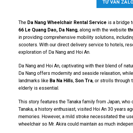
TƯ VẤN ZAL
The
Da Nang Wheelchair Rental
Service
is a bridge t
66 Le Quang Dao, Da Nang
, along with the website
th
in providing comprehensive mobility solutions, including
scooters. With our direct delivery service to hotels, r
exploration of Da Nang and Hoi An.
Da Nang and Hoi An, captivating with their blend of natur
Da Nang offers modernity and seaside relaxation, while H
landmarks like
Ba Na Hills
,
Son Tra
, or strolls through 
elderly is essential.
This story features the Tanaka family from Japan, who
Tanaka, a history enthusiast, visited Hoi An 30 years ag
memories. However, a mild stroke necessitated the use o
wheelchair so Mr. Akira could maintain as much indepe