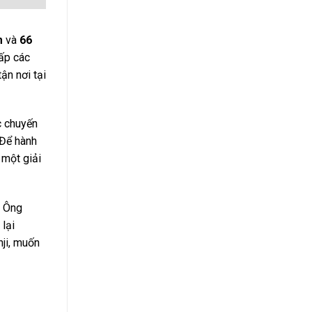
m
và
66
cấp các
ận nơi tại
c chuyến
 Để hành
 một giải
. Ông
 lại
nji, muốn