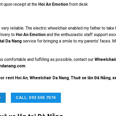
nt upon receipt at the
Hoi An Emotion
front desk.
 very reliable. The electric wheelchair enabled my father to take
livery to
Hoi An Emotion
and the enthusiastic staff support ex
tal Da Nang
service for bringing a smile to my parents’ faces. 
s comfortable and fulfilling as possible, contact our
Wheelchai
andanang.com
.
or rent Hoi An
,
Wheelchair Da Nang
,
Thuê xe lăn Đà Nẵng
,
x
O
CALL: 093 505 7074