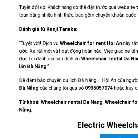
Tuyệt đối có. Khách hàng có thể đặt trước qua website
toán bằng nhiều hình thức, bao gồm chuyển khoản quốc t
Đánh giá từ Kenji Tanaka:
“Tuyệt vời! Dịch vụ
Wheelchair for rent Hoi An
này rất
ước. Xe rất mới và hoạt động hoàn hảo. Việc giao xe tậ
đợi. Tôi đánh giá cao dịch vụ
Wheelchair rental Da Na
lăn Đà Nẵng
.”
Để đảm bảo chuyến du lịch Đà Nẵng – Hội An của người t
Đà Nẵng
của chúng tôi qua số
0935057074
hoặc truy 
Từ khoá:
Wheelchair rental Da Nang
,
Wheelchair fo
Nẵng
.
Electric Wheelch