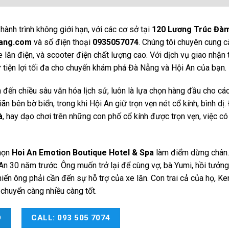
hành trình không giới hạn, với các cơ sở tại
120 Lương Trúc Đà
nang.com
và số điện thoại
0935057074
. Chúng tôi chuyên cung 
 lăn điện, và scooter điện chất lượng cao. Với dịch vụ giao nhận t
sự tiện lợi tối đa cho chuyến khám phá Đà Nẵng và Hội An của bạn.
n đến chiều sâu văn hóa lịch sử, luôn là lựa chọn hàng đầu cho cá
n bên bờ biển, trong khi Hội An giữ trọn vẹn nét cổ kính, bình dị.
à
, hay dạo chơi trên những con phố cổ kính được trọn vẹn, việc có
chọn
Hoi An Emotion Boutique Hotel & Spa
làm điểm dừng chân
 An 30 năm trước. Ông muốn trở lại để cùng vợ, bà Yumi, hồi tưởng
iến ông phải cần đến sự hỗ trợ của xe lăn. Con trai cả của họ, Ke
 chuyển càng nhiều càng tốt.
O
CALL: 093 505 7074