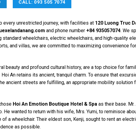
O
CALL: 093 505 7074
o every unrestricted journey, with facilities at
120 Luong Truc 
uexelandanang.com
and phone number
+84 935057074
. We sp
 standard wheelchairs, electric wheelchairs, and high-quality ele
esorts, and villas, we are committed to maximizing convenience fo
al beauty and profound cultural history, are a top choice for famil
oi An retains its ancient, tranquil charm. To ensure that excursi
the ancient streets are fulfilling, an appropriate mobility solution 
 chose
Hoi An Emotion Boutique Hotel & Spa
as their base. Mr.
o. He wanted to return with his wife, Mrs. Yumi, to reminisce abou
f a wheelchair. Their eldest son, Kenji, sought to rent an electr
ndence as possible.