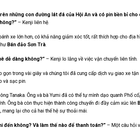
 trên những con đường lát đá của Hội An và có pin bền bỉ cho
 không?”
– Kenji liên hệ.
ánh xe lớn hơn, có khả năng giảm xóc tốt, rất thích hợp cho địa h
 như
Bán đảo Sơn Trà
.
huê dễ dàng không?”
– Kenji lo lắng về việc vận chuyển liên tỉnh.
p gọn trong vài giây và chúng tôi đã cung cấp dịch vụ giao xe tận
p và sạc pin.
cho ông Tanaka. Ông và bà Yumi đã có thể tự mình dạo quanh Phố c
tĩnh. Ông bà còn thực hiện thành công chuyến đi đầy cảm xúc lên
 mang lại cho cả hai thế hệ sự thoải mái.
khi đến không? Và làm thế nào để thanh toán?”
– Một câu hỏi v