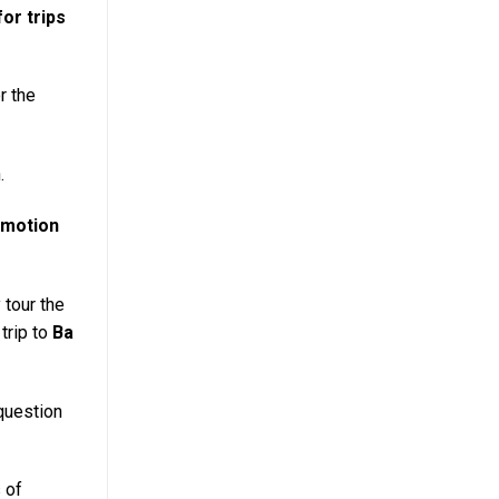
or trips
r the
.
Emotion
 tour the
trip to
Ba
question
 of