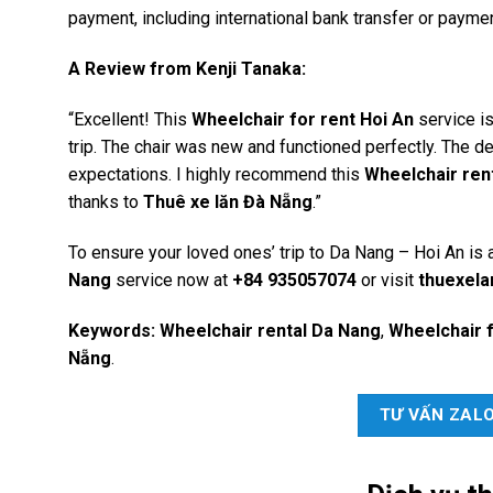
payment, including international bank transfer or payme
A Review from Kenji Tanaka:
“Excellent! This
Wheelchair for rent Hoi An
service is
trip. The chair was new and functioned perfectly. The de
expectations. I highly recommend this
Wheelchair ren
thanks to
Thuê xe lăn Đà Nẵng
.”
To ensure your loved ones’ trip to Da Nang – Hoi An is a
Nang
service now at
+84 935057074
or visit
thuexel
Keywords:
Wheelchair rental Da Nang
,
Wheelchair f
Nẵng
.
TƯ VẤN ZAL