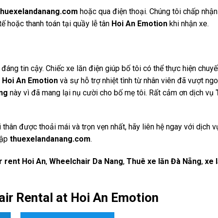
thuexelandanang.com
hoặc qua điện thoại. Chúng tôi chấp nhận
ế hoặc thanh toán tại quầy lễ tân
Hoi An Emotion
khi nhận xe.
 đáng tin cậy. Chiếc xe lăn điện giúp bố tôi có thể thực hiện chuy
n
Hoi An Emotion
và sự hỗ trợ nhiệt tình từ nhân viên đã vượt ng
ng
này vì đã mang lại nụ cười cho bố mẹ tôi. Rất cảm ơn dịch vụ
hân được thoải mái và trọn vẹn nhất, hãy liên hệ ngay với dịch 
cập
thuexelandanang.com
.
r rent Hoi An
,
Wheelchair Da Nang
,
Thuê xe lăn Đà Nẵng
,
xe 
air Rental at Hoi An Emotion