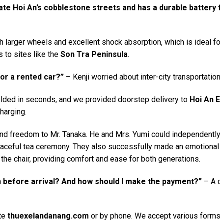
gate Hoi An’s cobblestone streets and has a durable battery f
 larger wheels and excellent shock absorption, which is ideal fo
 to sites like the
Son Tra Peninsula
.
 or a rented car?”
– Kenji worried about inter-city transportation
folded in seconds, and we provided doorstep delivery to
Hoi An 
harging.
and freedom to Mr. Tanaka. He and Mrs. Yumi could independently
eaceful tea ceremony. They also successfully made an emotional 
h the chair, providing comfort and ease for both generations.
n before arrival? And how should I make the payment?”
– A 
ite
thuexelandanang.com
or by phone. We accept various forms