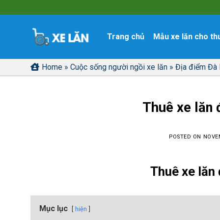
Skip
to
content
Trang chủ
Mẫu xe lăn cho th
Home
»
Cuộc sống người ngồi xe lăn
»
Địa điểm Đà
Thuê xe lăn 
POSTED ON
NOVEM
Thuê xe lăn 
Mục lục
hiện