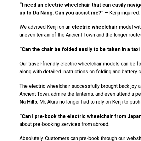
“I need an electric wheelchair that can easily navi
up to Da Nang. Can you assist me?”
– Kenji inquired.
We advised Kenji on an
electric wheelchair
model with
uneven terrain of the Ancient Town and the longer routes
“Can the chair be folded easily to be taken in a taxi
Our travel-friendly electric wheelchair models can be 
along with detailed instructions on folding and battery c
The electric wheelchair successfully brought back joy 
Ancient Town, admire the lanterns, and even attend a p
Na Hills
. Mr. Akira no longer had to rely on Kenji to pus
“Can I pre-book the electric wheelchair from Japa
about pre-booking services from abroad.
Absolutely. Customers can pre-book through our webs