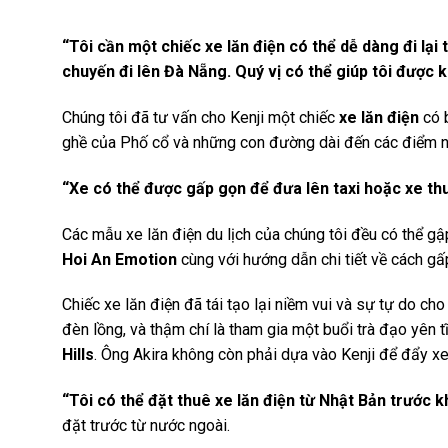
“Tôi cần một chiếc xe lăn điện có thể dễ dàng đi lại
chuyến đi lên Đà Nẵng. Quý vị có thể giúp tôi được
Chúng tôi đã tư vấn cho Kenji một chiếc
xe lăn điện
có b
ghề của Phố cổ và những con đường dài đến các điểm
“Xe có thể được gấp gọn để đưa lên taxi hoặc xe t
Các mẫu xe lăn điện du lịch của chúng tôi đều có thể gậ
Hoi An Emotion
cùng với hướng dẫn chi tiết về cách gấ
Chiếc xe lăn điện đã tái tạo lại niềm vui và sự tự do 
đèn lồng, và thậm chí là tham gia một buổi trà đạo yên 
Hills
. Ông Akira không còn phải dựa vào Kenji để đẩy xe,
“Tôi có thể đặt thuê xe lăn điện từ Nhật Bản trước 
đặt trước từ nước ngoài.