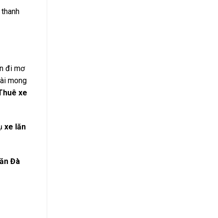
 thanh
ến đi mơ
oài mong
Thuê xe
vụ
xe lăn
lăn Đà