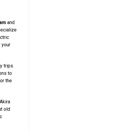
Dam
and
ecialize
ctric
r your
y trips.
ons to
for the
 Akira
t old
ic