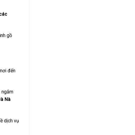
 các
ình gồ
 nơi đến
ổ, ngắm
Bà Nà
ề dịch vụ