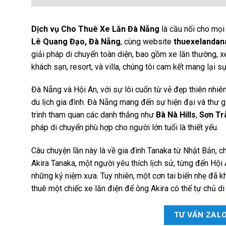
Dịch vụ Cho
Thuê Xe Lăn Đà Nẵng
là cầu nối cho mọi 
Lê Quang Đạo, Đà Nẵng
, cùng website
thuexelanda
giải pháp di chuyển toàn diện, bao gồm xe lăn thường, xe
khách sạn, resort, và villa, chúng tôi cam kết mang lại 
Đà Nẵng và Hội An, với sự lôi cuốn từ vẻ đẹp thiên nhiê
du lịch gia đình. Đà Nẵng mang đến sự hiện đại và thư giã
trình tham quan các danh thắng như
Bà Nà Hills
,
Sơn Tr
pháp di chuyển phù hợp cho người lớn tuổi là thiết yếu.
Câu chuyện lần này là về gia đình Tanaka từ Nhật Bản, 
Akira Tanaka, một người yêu thích lịch sử, từng đến Hội
những kỷ niệm xưa. Tuy nhiên, một cơn tai biến nhẹ đã kh
thuê một chiếc xe lăn điện để ông Akira có thể tự chủ di
TƯ VẤN ZAL