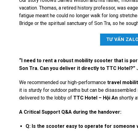
Our story follows James Wilson and his father, Thomas
vacation. Thomas, a retired history professor, was eage
fatigue meant he could no longer walk for long stretche
Bridge or the spiritual sanctuary of Son Tra, so he sought
TƯ VẤN ZAL
“I need to rent a robust mobility scooter that is port
Son Tra. Can you deliver it directly to TTC Hotel?”
J
We recommended our high-performance
travel mobili
it is sturdy for outdoor paths but can be disassembled 
delivered to the lobby of
TTC Hotel – Hội An
shortly af
A Critical Support Q&A during the handover:
Q: Is the scooter easy to operate for someone