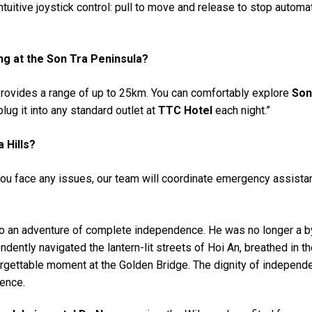
tuitive joystick control: pull to move and release to stop automatic
eing at the Son Tra Peninsula?
 provides a range of up to 25km. You can comfortably explore
Son
lug it into any standard outlet at
TTC Hotel
each night.”
 Hills?
you face any issues, our team will coordinate emergency assista
to an adventure of complete independence. He was no longer a b
dently navigated the lantern-lit streets of Hoi An, breathed in t
orgettable moment at the Golden Bridge. The dignity of independ
ence.