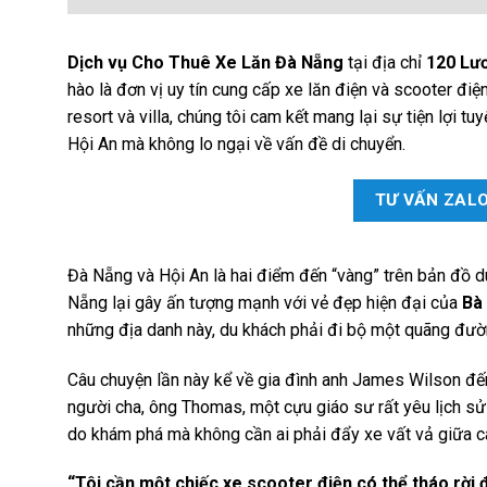
Dịch vụ
Cho Thuê Xe Lăn Đà Nẵng
tại địa chỉ
120 Lư
hào là đơn vị uy tín cung cấp xe lăn điện và scooter đi
resort và villa, chúng tôi cam kết mang lại sự tiện lợi 
Hội An mà không lo ngại về vấn đề di chuyển.
TƯ VẤN ZAL
Đà Nẵng và Hội An là hai điểm đến “vàng” trên bản đồ d
Nẵng lại gây ấn tượng mạnh với vẻ đẹp hiện đại của
Bà 
những địa danh này, du khách phải đi bộ một quãng đườn
Câu chuyện lần này kể về gia đình anh James Wilson đến
người cha, ông Thomas, một cựu giáo sư rất yêu lịch sử
do khám phá mà không cần ai phải đẩy xe vất vả giữa c
“Tôi cần một chiếc xe scooter điện có thể tháo rời để