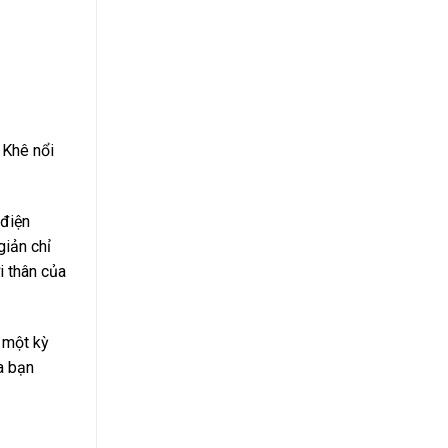
 Khê nổi
 điện
giản chỉ
i thân của
g một kỳ
ủa bạn