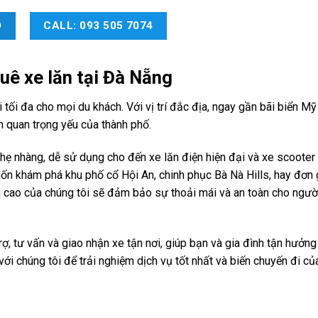
O
CALL: 093 505 7074
uê xe lăn tại Đà Nẵng
tối đa cho mọi du khách. Với vị trí đắc địa, ngay gần bãi biển Mỹ
m quan trọng yếu của thành phố.
nhẹ nhàng, dễ sử dụng cho đến xe lăn điện hiện đại và xe scooter
n khám phá khu phố cổ Hội An, chinh phục Bà Nà Hills, hay đơn 
 cao của chúng tôi sẽ đảm bảo sự thoải mái và an toàn cho ngườ
ợ, tư vấn và giao nhận xe tận nơi, giúp bạn và gia đình tận hưởn
 với chúng tôi để trải nghiệm dịch vụ tốt nhất và biến chuyến đi c