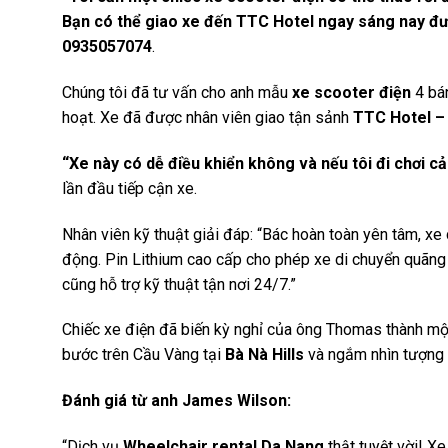
Bạn có thể giao xe đến TTC Hotel ngay sáng nay đ
0935057074
.
Chúng tôi đã tư vấn cho anh mẫu
xe scooter điện
4 bán
hoạt. Xe đã được nhân viên giao tận sảnh
TTC Hotel –
“Xe này có dễ điều khiển không và nếu tôi đi chơi c
lần đầu tiếp cận xe.
Nhân viên kỹ thuật giải đáp: “Bác hoàn toàn yên tâm, xe c
động. Pin Lithium cao cấp cho phép xe di chuyển quãn
cũng hỗ trợ kỹ thuật tận nơi 24/7.”
Chiếc xe điện đã biến kỳ nghỉ của ông Thomas thành một 
bước trên Cầu Vàng tại
Bà Nà Hills
và ngắm nhìn tượng 
Đánh giá từ anh James Wilson:
“Dịch vụ
Wheelchair rental Da Nang
thật tuyệt vời! Xe