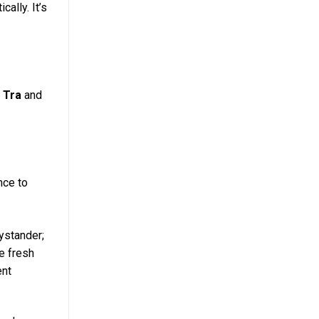
ally. It’s
 Tra
and
nce to
ystander;
he fresh
ent