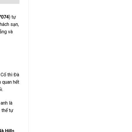
7074
) tự
khách sạn,
Nẵng và
 Cổ thì Đà
m quan hết
i.
 anh là
 thể tự
à Hills.