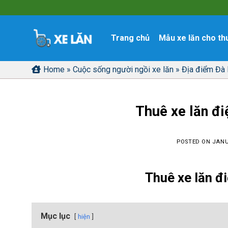
Skip
to
content
Trang chủ
Mẫu xe lăn cho th
Home
»
Cuộc sống người ngồi xe lăn
»
Địa điểm Đà
Thuê xe lăn đi
POSTED ON
JANU
Thuê xe lăn đi
Mục lục
hiện