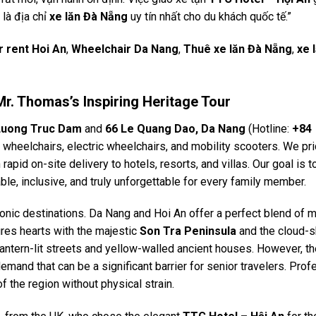
 là địa chỉ
xe lăn Đà Nẵng
uy tín nhất cho du khách quốc tế.”
r rent Hoi An
,
Wheelchair Da Nang
,
Thuê xe lăn Đà Nẵng
,
xe 
Mr. Thomas’s Inspiring Heritage Tour
Luong Truc Dam
and
66 Le Quang Dao, Da Nang
(Hotline:
+84
 wheelchairs, electric wheelchairs, and mobility scooters. We pr
apid on-site delivery to hotels, resorts, and villas. Our goal is 
le, inclusive, and truly unforgettable for every family member.
conic destinations. Da Nang and Hoi An offer a perfect blend of 
res hearts with the majestic
Son Tra Peninsula
and the cloud-
 lantern-lit streets and yellow-walled ancient houses. However, t
mand that can be a significant barrier for senior travelers. Prof
of the region without physical strain.