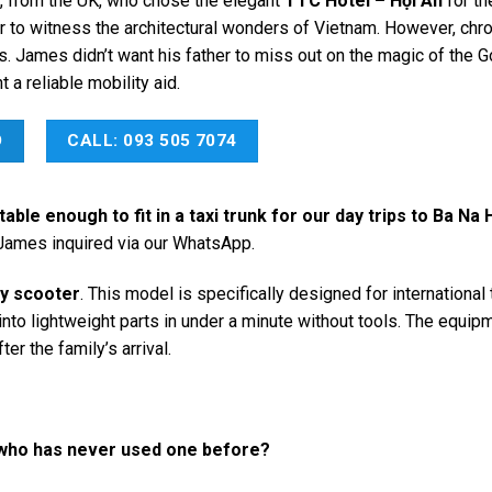
, from the UK, who chose the elegant
TTC Hotel – Hội An
for th
r to witness the architectural wonders of Vietnam. However, chro
s. James didn’t want his father to miss out on the magic of the 
 a reliable mobility aid.
O
CALL: 093 505 7074
able enough to fit in a taxi trunk for our day trips to Ba Na H
ames inquired via our WhatsApp.
ty scooter
. This model is specifically designed for international 
into lightweight parts in under a minute without tools. The equi
ter the family’s arrival.
 who has never used one before?