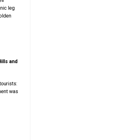
eir
nic leg
Golden
ills and
tourists:
pment was