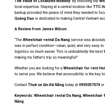
The Value of Localized Mobility:
By choosing our
Whe
local expertise. Staying at a central location like
TTC Ho
backup provided the peace of mind they needed to foc
Quang Dao
is dedicated to making Central Vietnam ac
A Review from James Wilson:
“The
Wheelchair rental Da Nang
service was absolutel
was in perfect condition—clean, quiet, and very easy to 
logistics so much easier. This is undoubtedly the best
making my father’s trip so meaningful!”
Whether you are looking for a
Wheelchair for rent Ho
to serve you. We believe that accessibility is the key t
Contact
Thuê xe lăn Đà Nẵng
today at
0935057074
or 
Keywords:
Wheelchair rental Da Nang
,
Wheelchair f
Nẵng
.