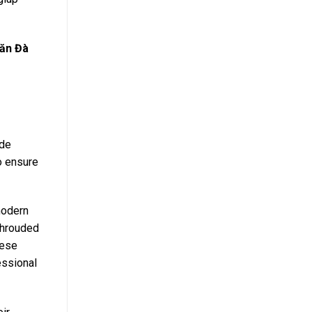
lăn Đà
ide
to ensure
modern
shrouded
hese
essional