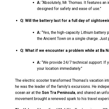
A:
“Absolutely, Mr. Thomas. It features an in
designed for safety and ease of use.”
Q: Will the battery last for a full day of sightse
A:
“Yes, the high-capacity Lithium battery
the Ancient Town on a single charge. Just p
Q: What if we encounter a problem while at Ba Na
A:
“We provide 24/7 technical support. If 
your location immediately.”
The electric scooter transformed Thomas’s vacation in
he was the leader of the family’s excursions. He indepen
ocean air at the
Son Tra Peninsula
, and shared an unf
movement brought a renewed spark to his travel experi