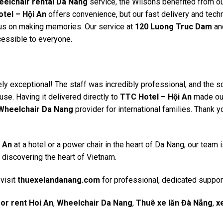
elchair rental Da Nang
service, the Wilsons benefited from o
tel – Hội An
offers convenience, but our fast delivery and techn
us on making memories. Our service at
120 Luong Truc Dam
an
cessible to everyone.
y exceptional! The staff was incredibly professional, and the s
use. Having it delivered directly to
TTC Hotel – Hội An
made ou
Wheelchair Da Nang
provider for international families. Thank y
i An
at a hotel or a power chair in the heart of Da Nang, our team 
o discovering the heart of Vietnam.
visit
thuexelandanang.com
for professional, dedicated suppor
or rent Hoi An
,
Wheelchair Da Nang
,
Thuê xe lăn Đà Nẵng
,
x