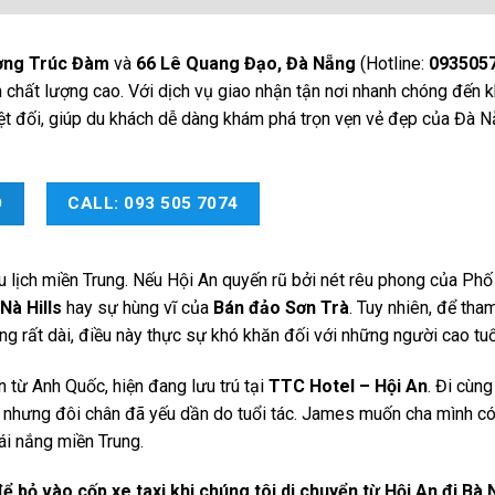
ơng Trúc Đàm
và
66 Lê Quang Đạo, Đà Nẵng
(Hotline:
093505
ện chất lượng cao. Với dịch vụ giao nhận tận nơi nhanh chóng đến 
tuyệt đối, giúp du khách dễ dàng khám phá trọn vẹn vẻ đẹp của Đà 
O
CALL: 093 505 7074
u lịch miền Trung. Nếu Hội An quyến rũ bởi nét rêu phong của Phố
Nà Hills
hay sự hùng vĩ của
Bán đảo Sơn Trà
. Tuy nhiên, để tha
g rất dài, điều này thực sự khó khăn đối với những người cao tuổ
 từ Anh Quốc, hiện đang lưu trú tại
TTC Hotel – Hội An
. Đi cùng
 nhưng đôi chân đã yếu dần do tuổi tác. James muốn cha mình có
ái nắng miền Trung.
 bỏ vào cốp xe taxi khi chúng tôi di chuyển từ Hội An đi Bà N