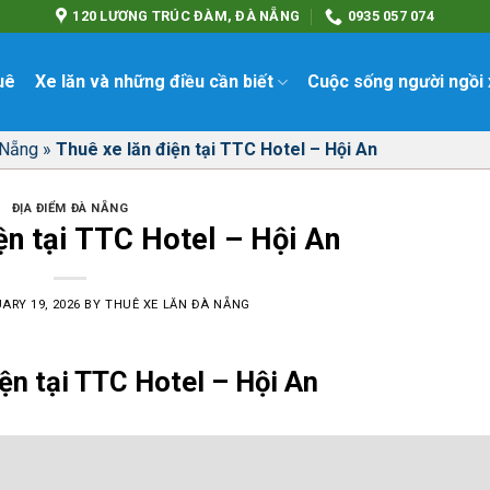
120 LƯƠNG TRÚC ĐÀM, ĐÀ NẴNG
0935 057 074
uê
Xe lăn và những điều cần biết
Cuộc sống người ngồi 
 Nẵng
»
Thuê xe lăn điện tại TTC Hotel – Hội An
ĐỊA ĐIỂM ĐÀ NẴNG
ện tại TTC Hotel – Hội An
ARY 19, 2026
BY
THUÊ XE LĂN ĐÀ NẴNG
ện tại TTC Hotel – Hội An