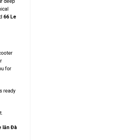
ur deep
ical
d
66 Le
cooter
r
ou for
is ready
t.
e lăn Đà