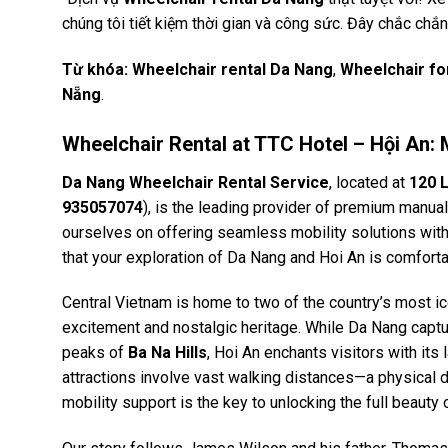
chúng tôi tiết kiệm thời gian và công sức. Đây chắc chắn
Từ khóa:
Wheelchair rental Da Nang
,
Wheelchair fo
Nẵng
.
Wheelchair Rental at TTC Hotel – Hội An: 
Da Nang Wheelchair Rental Service
, located at
120 
935057074
), is the leading provider of premium manual
ourselves on offering seamless mobility solutions with r
that your exploration of Da Nang and Hoi An is comfortab
Central Vietnam is home to two of the country’s most i
excitement and nostalgic heritage. While Da Nang captu
peaks of
Ba Na Hills
, Hoi An enchants visitors with its
attractions involve vast walking distances—a physical de
mobility support is the key to unlocking the full beauty 