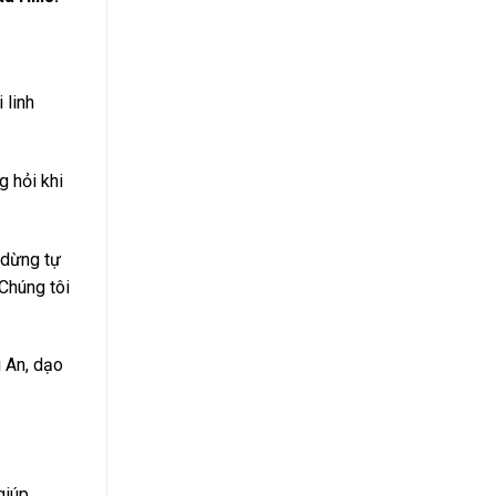
 linh
 hỏi khi
à dừng tự
Chúng tôi
i An, dạo
giúp