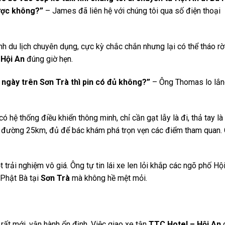
ược không?”
– James đã liên hệ với chúng tôi qua số điện thoại
h du lịch chuyên dụng, cực kỳ chắc chắn nhưng lại có thể tháo rời
 Hội An
đúng giờ hẹn.
ả ngày trên Sơn Trà thì pin có đủ không?”
– Ông Thomas lo lắng
ó hệ thống điều khiển thông minh, chỉ cần gạt lẫy là đi, thả tay l
g đường 25km, đủ để bác khám phá trọn vẹn các điểm tham quan. 
trải nghiệm vô giá. Ông tự tin lái xe len lỏi khắp các ngõ phố Hộ
Phật Bà tại
Sơn Trà
mà không hề mệt mỏi.
 rất mới, vận hành ổn định. Việc giao xe tận
TTC Hotel – Hội An