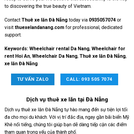
to discovering the true beauty of Vietnam.
Contact
Thuê xe lăn Đà Nẵng
today via
0935057074
or
visit
thuexelandanang.com
for professional, dedicated
support.
Keywords:
Wheelchair rental Da Nang
,
Wheelchair for
rent Hoi An
,
Wheelchair Da Nang
,
Thuê xe lăn Đà Nẵng
,
xe lăn Đà Nẵng
.
TƯ VẤN ZALO
CALL: 093 505 7074
Dịch vụ
thuê xe lăn tại Đà Nẵng
Dịch vụ thuê xe lăn Đà Nẵng tự hào mang đến sự tiện lợi tối
đa cho mọi du khách. Với vị trí đắc địa, ngay gần bãi biển Mỹ
Khê nổi tiếng, chúng tôi giúp bạn dễ dàng tiếp cận các điểm
tham quan trọng yếu của thành phố.