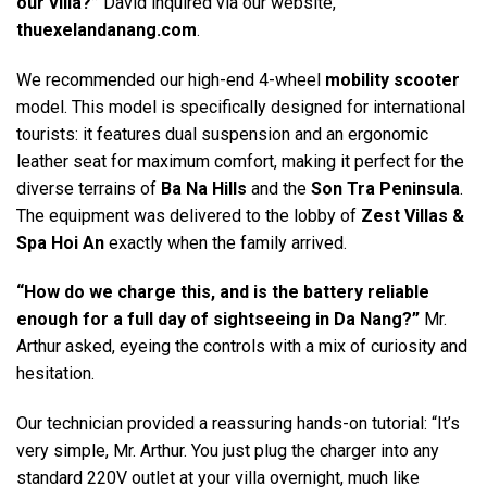
our villa?”
David inquired via our website,
thuexelandanang.com
.
We recommended our high-end 4-wheel
mobility scooter
model. This model is specifically designed for international
tourists: it features dual suspension and an ergonomic
leather seat for maximum comfort, making it perfect for the
diverse terrains of
Ba Na Hills
and the
Son Tra Peninsula
.
The equipment was delivered to the lobby of
Zest Villas &
Spa Hoi An
exactly when the family arrived.
“How do we charge this, and is the battery reliable
enough for a full day of sightseeing in Da Nang?”
Mr.
Arthur asked, eyeing the controls with a mix of curiosity and
hesitation.
Our technician provided a reassuring hands-on tutorial: “It’s
very simple, Mr. Arthur. You just plug the charger into any
standard 220V outlet at your villa overnight, much like