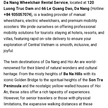
Da Nang Wheelchair Rental Service
, located at
120
Luong Truc Dam
and
66 Le Quang Dao, Da Nang
(Hotline:
+84 935057074
), is a leading provider of manual
wheelchairs, electric wheelchairs, and premium mobility
scooters. We pride ourselves on offering professional
mobility solutions for tourists staying at hotels, resorts, and
villas, featuring rapid on-site delivery to ensure your
exploration of Central Vietnam is smooth, inclusive, and
joyful.
The twin destinations of Da Nang and Hoi An are world-
renowned for their blend of natural wonders and cultural
heritage. From the misty heights of
Ba Na Hills
with its
iconic Golden Bridge to the spiritual heights of the
Son Tra
Peninsula
and the nostalgic yellow-walled houses of Hoi
An, these sites offer a rich tapestry of experiences.
However, for senior travelers or those with physical
limitations, the expansive walking distances at these