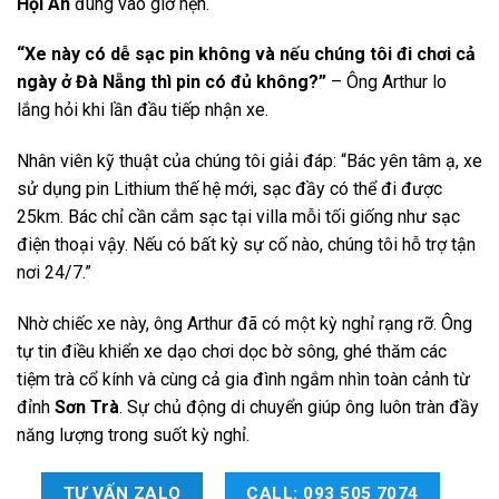
Hội An
đúng vào giờ hẹn.
“Xe này có dễ sạc pin không và nếu chúng tôi đi chơi cả
ngày ở Đà Nẵng thì pin có đủ không?”
– Ông Arthur lo
lắng hỏi khi lần đầu tiếp nhận xe.
Nhân viên kỹ thuật của chúng tôi giải đáp: “Bác yên tâm ạ, xe
sử dụng pin Lithium thế hệ mới, sạc đầy có thể đi được
25km. Bác chỉ cần cắm sạc tại villa mỗi tối giống như sạc
điện thoại vậy. Nếu có bất kỳ sự cố nào, chúng tôi hỗ trợ tận
nơi 24/7.”
Nhờ chiếc xe này, ông Arthur đã có một kỳ nghỉ rạng rỡ. Ông
tự tin điều khiển xe dạo chơi dọc bờ sông, ghé thăm các
tiệm trà cổ kính và cùng cả gia đình ngắm nhìn toàn cảnh từ
đỉnh
Sơn Trà
. Sự chủ động di chuyển giúp ông luôn tràn đầy
năng lượng trong suốt kỳ nghỉ.
TƯ VẤN ZALO
CALL: 093 505 7074