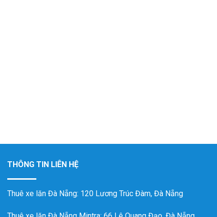
THÔNG TIN LIÊN HỆ
Thuê xe lăn Đà Nẵng
: 120 Lương Trúc Đàm, Đà Nẵng
Thuê xe lăn Đà Nẵng Mintra
: 66 Lê Quang Đạo, Đà Nẵng