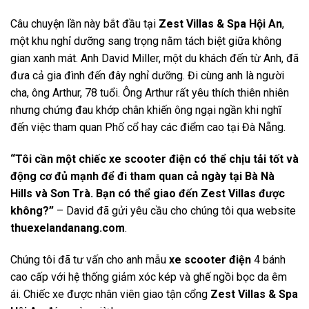
Câu chuyện lần này bắt đầu tại
Zest Villas & Spa Hội An
,
một khu nghỉ dưỡng sang trọng nằm tách biệt giữa không
gian xanh mát. Anh David Miller, một du khách đến từ Anh, đã
đưa cả gia đình đến đây nghỉ dưỡng. Đi cùng anh là người
cha, ông Arthur, 78 tuổi. Ông Arthur rất yêu thích thiên nhiên
nhưng chứng đau khớp chân khiến ông ngại ngần khi nghĩ
đến việc tham quan Phố cổ hay các điểm cao tại Đà Nẵng.
“Tôi cần một chiếc xe scooter điện có thể chịu tải tốt và
động cơ đủ mạnh để đi tham quan cả ngày tại Bà Nà
Hills và Sơn Trà. Bạn có thể giao đến Zest Villas được
không?”
– David đã gửi yêu cầu cho chúng tôi qua website
thuexelandanang.com
.
Chúng tôi đã tư vấn cho anh mẫu
xe scooter điện
4 bánh
cao cấp với hệ thống giảm xóc kép và ghế ngồi bọc da êm
ái. Chiếc xe được nhân viên giao tận cổng
Zest Villas & Spa