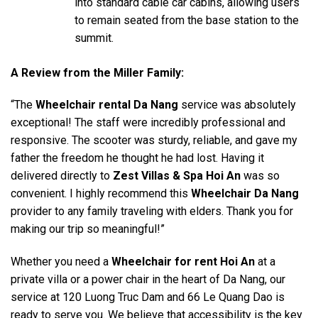
into standard cable car cabins, allowing users
to remain seated from the base station to the
summit.
A Review from the Miller Family:
“The
Wheelchair rental Da Nang
service was absolutely
exceptional! The staff were incredibly professional and
responsive. The scooter was sturdy, reliable, and gave my
father the freedom he thought he had lost. Having it
delivered directly to
Zest Villas & Spa Hoi An
was so
convenient. I highly recommend this
Wheelchair Da Nang
provider to any family traveling with elders. Thank you for
making our trip so meaningful!”
Whether you need a
Wheelchair for rent Hoi An
at a
private villa or a power chair in the heart of Da Nang, our
service at 120 Luong Truc Dam and 66 Le Quang Dao is
ready to serve you. We believe that accessibility is the key