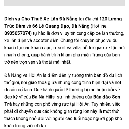
Dịch vụ Cho
Thuê Xe Lăn Đà Nẵng
tại địa chỉ
120 Lương
Trúc Đàm
và
66 Lê Quang Đạo, Đà Nẵng
(Hotline:
0935057074
) tự hào là đơn vị uy tín cung cấp xe lăn thường,
xe lăn điện và scooter điện. Chúng tôi chuyên phục vụ du
khách tại các khách sạn, resort và villa, hỗ trợ giao xe tận nơi
nhanh chóng, giúp hành trình khám phá miền Trung của bạn
trở nên trọn vẹn và thoải mái nhất.
Đà Nẵng và Hội An là điểm đến lý tưởng trên bản đồ du lịch
thế giới, nơi giao thoa giữa những công trình hiện đại và nét
di sản cổ kính. Du khách quốc tế thường bị mê hoặc bởi vẻ
đẹp kỳ vĩ của
Bà Nà Hills
, sự linh thiêng của
Bán đảo Sơn
Trà
hay những con phố vàng rực tại Hội An. Tuy nhiên, việc
phải di chuyển qua các không gian rộng lớn này là một thử
thách không nhỏ đối với người cao tuổi hoặc người gặp khó
khăn trong việc đi lại.