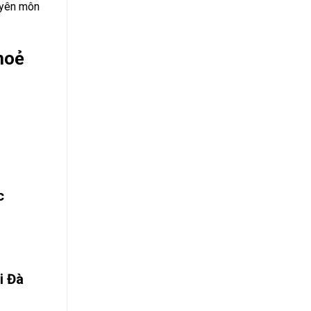
uyên môn
khoẻ
c
i Đà