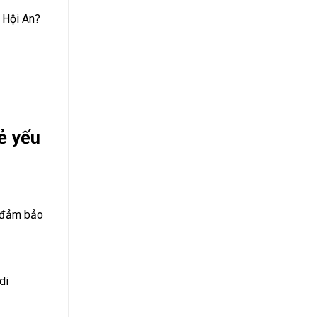
, Hội An?
ẻ yếu
ể đảm bảo
di