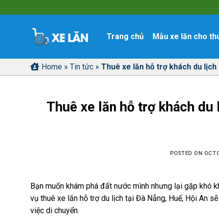
Skip
to
content
Trang chủ
Mẫu xe lăn cho th
Home
»
Tin tức
»
Thuê xe lăn hỗ trợ khách du lịch
Thuê xe lăn hỗ trợ khách du 
POSTED ON
OCTO
Bạn muốn khám phá đất nước mình nhưng lại gặp khó khă
vụ thuê xe lăn hỗ trợ du lịch tại Đà Nẵng, Huế, Hội An sẽ
việc di chuyển.