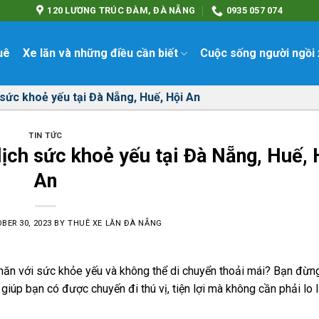
120 LƯƠNG TRÚC ĐÀM, ĐÀ NẴNG
0935 057 074
uê
Xe lăn và những điều cần biết
Cuộc sống người ngồi 
 sức khoẻ yếu tại Đà Nẵng, Huế, Hội An
TIN TỨC
lịch sức khoẻ yếu tại Đà Nẵng, Huế, 
An
BER 30, 2023
BY
THUÊ XE LĂN ĐÀ NẴNG
n với sức khỏe yếu và không thể di chuyển thoải mái? Bạn đừng 
 giúp bạn có được chuyến đi thú vị, tiện lợi mà không cần phải lo 