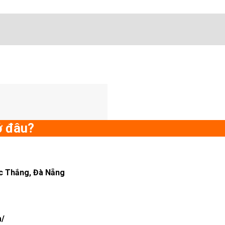
ở đâu?
c Thắng, Đà Nẵng
m/