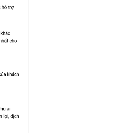
 hỗ trợ.
 khác
 nhất cho
 của khách
ững ai
 lợi, dịch