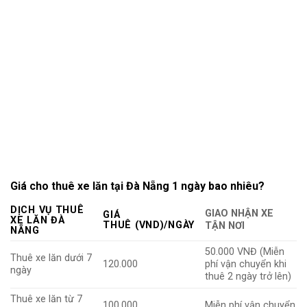
Giá cho thuê xe lăn tại Đà Nẵng 1 ngày bao nhiêu?
DỊCH VỤ THUÊ
GIAO NHẬN XE
GIÁ
XE LĂN ĐÀ
THUÊ
(VND)/NGÀY
TẬN NƠI
NẴNG
50.000 VNĐ (Miễn
Thuê xe lăn dưới 7
120.000
phí vận chuyển khi
ngày
thuê 2 ngày trở lên)
Thuê xe lăn từ 7
100.000
Miễn phí vận chuyển