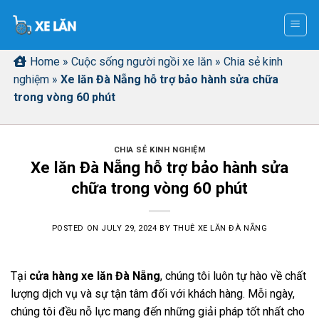
Skip
to
content
Home
»
Cuộc sống người ngồi xe lăn
»
Chia sẻ kinh
nghiệm
»
Xe lăn Đà Nẵng hỗ trợ bảo hành sửa chữa
trong vòng 60 phút
CHIA SẺ KINH NGHIỆM
Xe lăn Đà Nẵng hỗ trợ bảo hành sửa
chữa trong vòng 60 phút
POSTED ON
JULY 29, 2024
BY
THUÊ XE LĂN ĐÀ NẴNG
Tại
cửa hàng xe lăn Đà Nẵng
, chúng tôi luôn tự hào về chất
lượng dịch vụ và sự tận tâm đối với khách hàng. Mỗi ngày,
chúng tôi đều nỗ lực mang đến những giải pháp tốt nhất cho