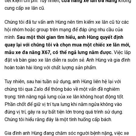
tiết kiệm chi phí. Tuy nhiên,
cửa hàng xe lăn Đà Nẵng
không
cung cấp xe lăn cũ.
Chúng tôi đã tư vấn anh Hùng nên tìm kiếm xe lăn cũ từ các
hội nhóm hoặc group trên mạng để đáp ứng nhu cầu của
mình.
Sau một thời gian tìm hiểu, anh Hùng quyết định
quay lại với chúng tôi và chọn mua một chiếc xe lăn mới,
mẫu xe đa năng X67, có thể ngả lưng nằm được.
Việc lắp
đặt và bàn giao xe lăn diễn ra suôn sẻ. Anh Hùng và gia đình
hoàn toàn hài lòng với chất lượng sản phẩm.
Tuy nhiên, sau hai tuần sử dụng, anh Hùng liên hệ lại với
chúng tôi qua Zalo để thông báo về một vấn đề nghiêm
trọng: tính năng ngả lưng của xe lăn không hoạt động tốt.
Phần chốt để giữ vị trí tựa lưng khi nằm ngửa không vào
đúng vị trí, gây ra sự bất tiện lớn trong quá trình sử dụng.
Chúng tôi hiểu rằng đây là một tình huống cấp bách.
Gia đình anh Hùng đang chăm sóc người bệnh nặng, việc xe