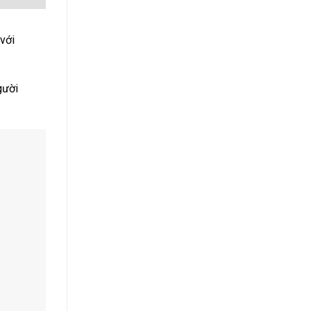
 với
gười