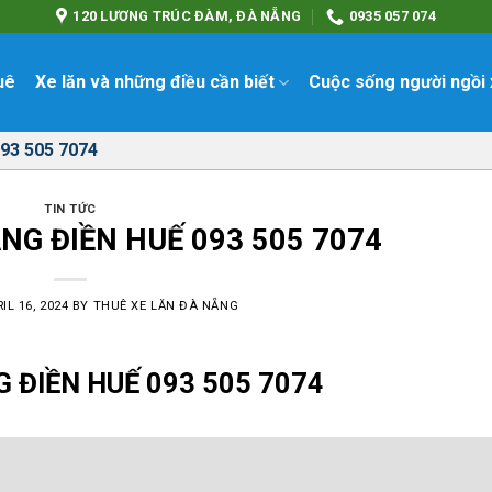
120 LƯƠNG TRÚC ĐÀM, ĐÀ NẴNG
0935 057 074
uê
Xe lăn và những điều cần biết
Cuộc sống người ngồi 
93 505 7074
TIN TỨC
NG ĐIỀN HUẾ 093 505 7074
IL 16, 2024
BY
THUÊ XE LĂN ĐÀ NẴNG
 ĐIỀN HUẾ 093 505 7074