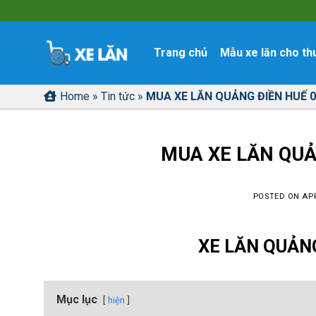
Skip
to
content
Trang chủ
Mẫu xe lăn cho th
Home
»
Tin tức
»
MUA XE LĂN QUẢNG ĐIỀN HUẾ 0
MUA XE LĂN QUẢ
POSTED ON
APR
XE LĂN QUẢNG
Mục lục
hiện