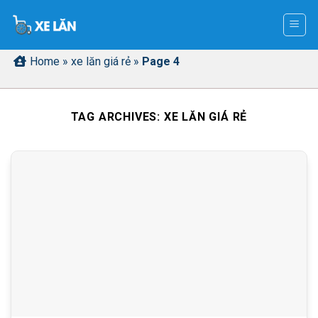
Skip
to
content
Home
»
xe lăn giá rẻ
»
Page 4
TAG ARCHIVES:
XE LĂN GIÁ RẺ