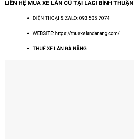
LIÊN HỆ MUA XE LĂN CŨ TẠI LAGI BÌNH THUẬN
ĐIỆN THOẠI & ZALO:
093 505 7074
WEBSITE:
https://thuexelandanang.com/
THUÊ XE LĂN ĐÀ NẴNG